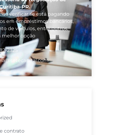
Curitiba-PR.
isa verificar se está pagando
vos em empréstimos bancários,
to de veículos, entre outros,
a melhor opção
982-2325
ria@setecapital.com
as
rized
e contrato