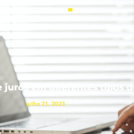
contato@setecapitalcampinas
Negociação e Redução de juros abusivos
Blog
Con
 juros em diferentes tipos 
julho 21, 2023