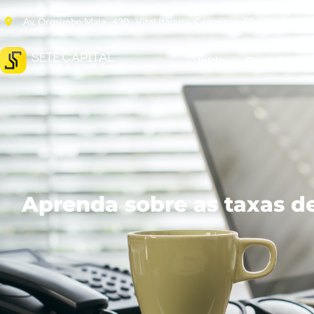
Av. Orosimbo Maia , 430 , Vital Itapura, Campinas -SP, 13023-030
Início
Quem Somos
Aprenda sobre as taxas de