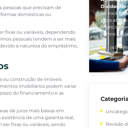
Dívidas de 
s pessoas que precisam de
Se você prec
reformas domésticas ou
juros abusi
financiamen
r fixas ou variáveis, dependendo
somos a su
stimos pessoais tendem a ser mais
 devido à natureza do empréstimo,
(41) 99
assesso
os
ra ou construção de imóveis
iamentos imobiliários podem variar
 prazo do financiamento e as
Categori
xas de juros mais baixas em
Uncatego
existência de uma garantia real,
Revisão d
ser fixas ou variáveis, sendo