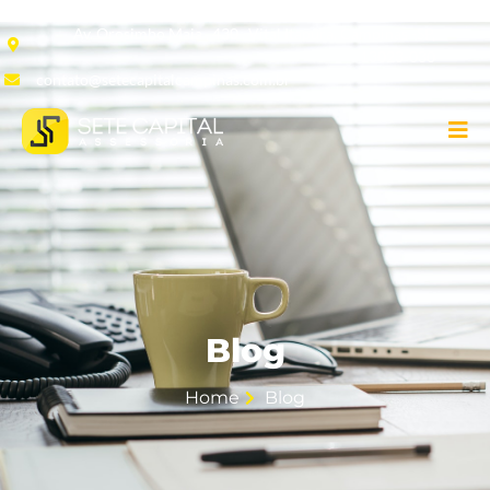
Av. Orosimbo Maia , 430 , Vital Itapura, Campinas -SP,
13023-030
contato@setecapitalcampinas.com.br
Blog
Home
Blog