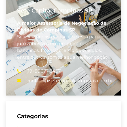
Sete Capital Campinas SP
A maior Assessoria de Negociação de
Dívidas de Campinas SP.
Se você precisa verificar se está pagando
juros abusivos em empréstimos
bancários, financiamento de veículos,
entre outros, somos a sua melhor opção
(19) 99677-3457
contato@setecapitalcampinas.com.br
Categorias