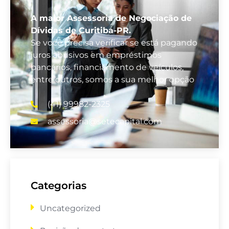
A maior Assessoria de Negociação de
Dívidas de Curitiba-PR.
Se você precisa verificar se está pagando
juros abusivos em empréstimos
bancários, financiamento de veículos,
entre outros, somos a sua melhor opção
(41) 99982-2325
assessoria@setecapital.com
Categorias
Uncategorized