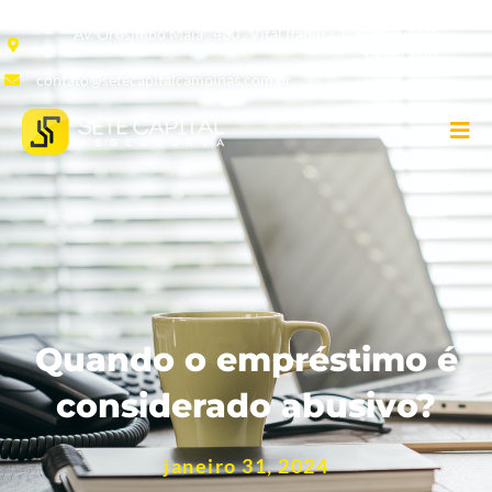
Av. Orosimbo Maia , 430 , Vital Itapura, Campinas -SP,
13023-030
contato@setecapitalcampinas.com.br
Quando o empréstimo é
considerado abusivo?
janeiro 31, 2024