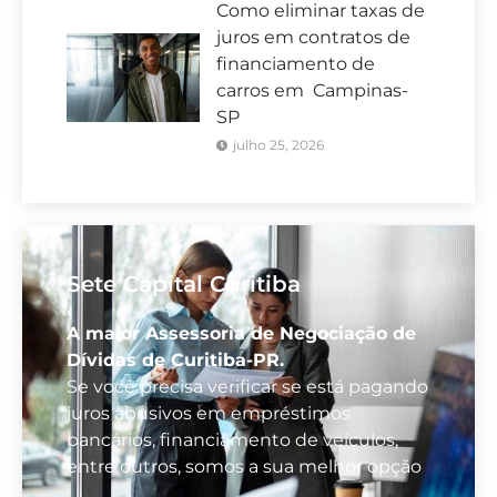
Como eliminar taxas de
juros em contratos de
financiamento de
carros em Campinas-
SP
julho 25, 2026
Sete Capital Curitiba
A maior Assessoria de Negociação de
Dívidas de Curitiba-PR.
Se você precisa verificar se está pagando
juros abusivos em empréstimos
bancários, financiamento de veículos,
entre outros, somos a sua melhor opção