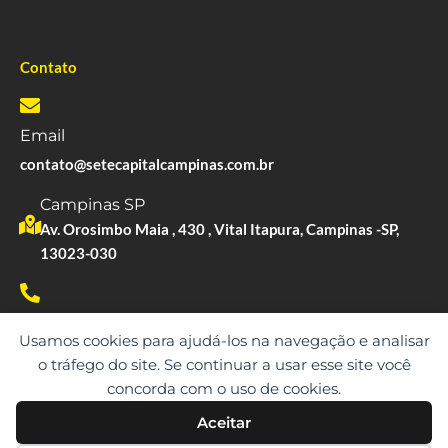
Contato
Email
contato@setecapitalcampinas.com.br
Campinas SP
Av. Orosimbo Maia , 430 , Vital Itapura, Campinas -SP,
13023-030
Whatsapp
Usamos cookies para ajudá-los na navegação e analisar
(19)99677-3457
o tráfego do site. Se continuar a usar esse site você
concorda com o uso de cookies.
Aceitar