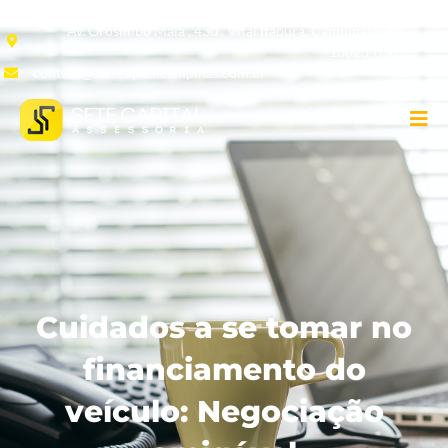
Av. Orosimbo Maia , 430 , Vital Itapura, Campinas -SP,
13023-030
contato@setecapitalcampinas.com.br
Cuidados a se tomar no
financiamento do
veículo: Negociação